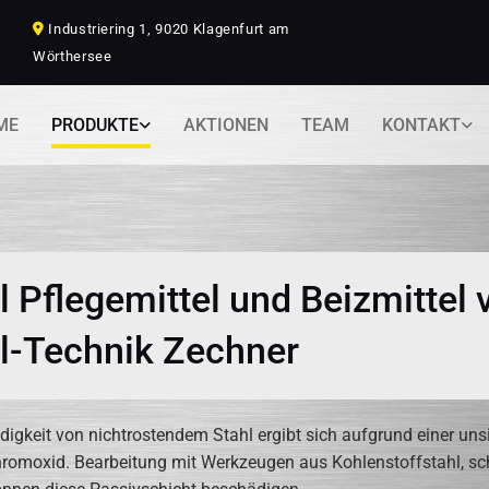
Industriering 1, 9020 Klagenfurt am

Wörthersee
ME
PRODUKTE
AKTIONEN
TEAM
KONTAKT
l Pflegemittel und Beizmittel 
l-Technik Zechner
digkeit von nichtrostendem Stahl ergibt sich aufgrund einer un
hromoxid. Bearbeitung mit Werkzeugen aus Kohlenstoffstahl, s