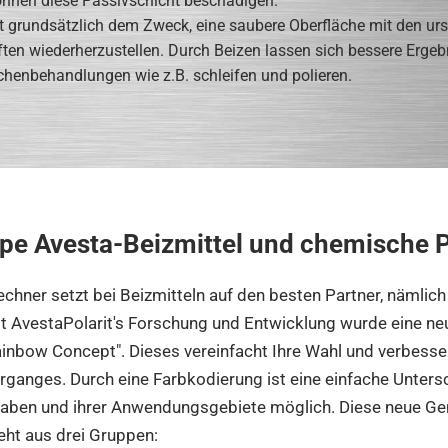
önnen diese Passivschicht beschädigen.
t grundsätzlich dem Zweck, eine saubere Oberfläche mit den ur
en wiederherzustellen. Durch Beizen lassen sich bessere Ergebn
chenbehandlungen wie z.B. schleifen und polieren.
pe Avesta-Beizmittel und chemische P
chner setzt bei Beizmitteln auf den besten Partner, nämlich
 AvestaPolarit's Forschung und Entwicklung wurde eine ne
ainbow Concept". Dieses vereinfacht Ihre Wahl und verbesser
ganges. Durch eine Farbkodierung ist eine einfache Unters
gaben und ihrer Anwendungsgebiete möglich. Diese neue Ge
ht aus drei Gruppen: