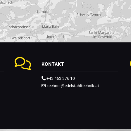

KONTAKT
+43 463 376 10

zechner@edelstahltechnik.at
