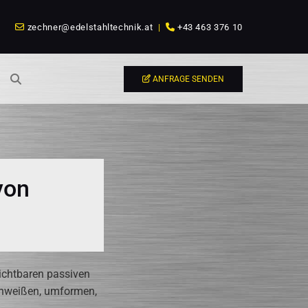
zechner@edelstahltechnik.at
|
+43 463 376 10


ANFRAGE SENDEN
von
sichtbaren passiven
chweißen, umformen,