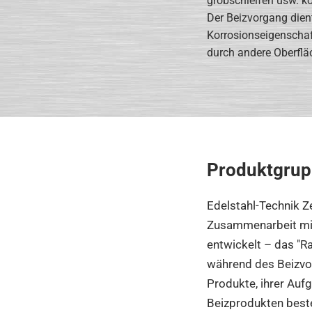
grobschleifen usw. k
Der Beizvorgang dien
Korrosionseigenschaft
durch andere Oberflä
Produktgrup
Edelstahl-Technik Ze
Zusammenarbeit mit
entwickelt – das "R
während des Beizvor
Produkte, ihrer Auf
Beizprodukten beste