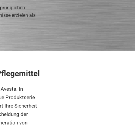
sprünglichen
isse erzielen als
flegemittel
 Avesta. In
ue Produktserie
t Ihre Sicherheit
cheidung der
neration von